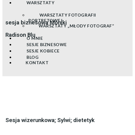
WARSZTATY
WARSZTATY FOTOGRAFII
PORTRETOWEJ
sesja biznesowa Moniki
WARSZTATY „MŁODY FOTOGRAF”
Radison Blu
O MNIE
SESJE BIZNESOWE
SESJE KOBIECE
BLOG
KONTAKT
Sesja wizerunkowa; Sylwi; dietetyk