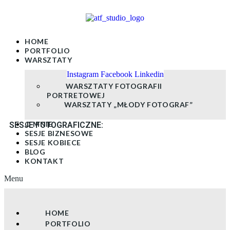
Skip
to
content
HOME
PORTFOLIO
WARSZTATY
Instagram
Facebook
Linkedin
WARSZTATY FOTOGRAFII
PORTRETOWEJ
WARSZTATY „MŁODY FOTOGRAF”
O MNIE
SESJE FOTOGRAFICZNE:
SESJE BIZNESOWE
SESJE KOBIECE
BLOG
KONTAKT
Menu
HOME
PORTFOLIO