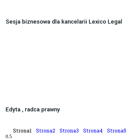
Sesja biznesowa dla kancelarii Lexico Legal
Edyta , radca prawny
Strona
1
Strona
2
Strona
3
Strona
4
Strona
5