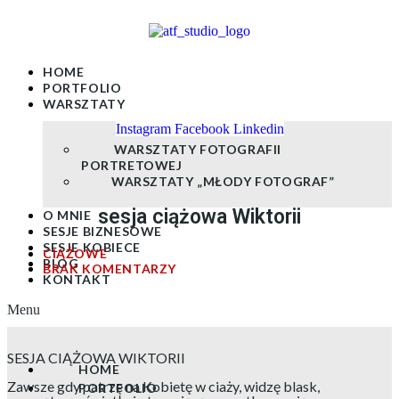
Skip
to
content
HOME
PORTFOLIO
WARSZTATY
Instagram
Facebook
Linkedin
WARSZTATY FOTOGRAFII
PORTRETOWEJ
WARSZTATY „MŁODY FOTOGRAF”
sesja ciążowa Wiktorii
O MNIE
SESJE BIZNESOWE
SESJE KOBIECE
CIĄŻOWE
BLOG
BRAK KOMENTARZY
KONTAKT
Menu
SESJA CIĄŻOWA WIKTORII
HOME
Zawsze gdy patrzę na Kobietę w ciaży, widzę blask,
PORTFOLIO