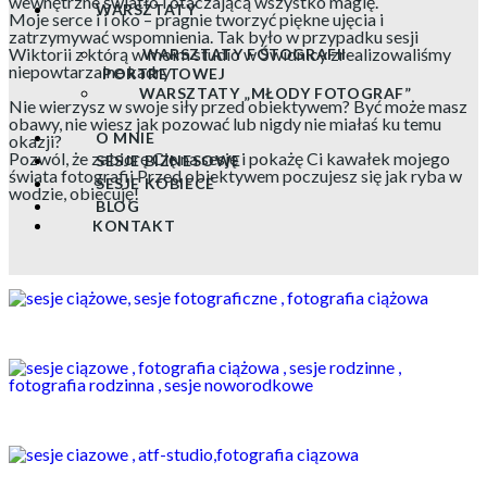
wewnętrzne światło i otaczającą wszystko magię.
WARSZTATY
Moje serce i i oko – pragnie tworzyć piękne ujęcia i
zatrzymywać wspomnienia. Tak było w przypadku sesji
Wiktorii z którą w moim studio w Świdnicy zrealizowaliśmy
WARSZTATY FOTOGRAFII
niepowtarzalne kadry
PORTRETOWEJ
WARSZTATY „MŁODY FOTOGRAF”
Nie wierzysz w swoje siły przed obiektywem? Być może masz
obawy, nie wiesz jak pozować lub nigdy nie miałaś ku temu
O MNIE
okazji?
Pozwól, że zabiorę Cię na sesję i pokażę Ci kawałek mojego
SESJE BIZNESOWE
świata fotografii Przed obiektywem poczujesz się jak ryba w
SESJE KOBIECE
wodzie, obiecuję!
BLOG
KONTAKT