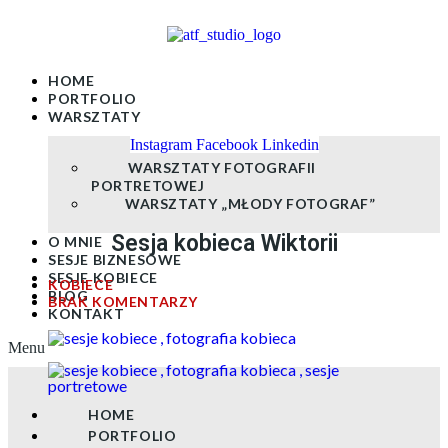
Skip
to
content
HOME
PORTFOLIO
WARSZTATY
Instagram
Facebook
Linkedin
WARSZTATY FOTOGRAFII
PORTRETOWEJ
WARSZTATY „MŁODY FOTOGRAF”
Sesja kobieca Wiktorii
O MNIE
SESJE BIZNESOWE
SESJE KOBIECE
KOBIECE
BLOG
BRAK KOMENTARZY
KONTAKT
Menu
HOME
PORTFOLIO