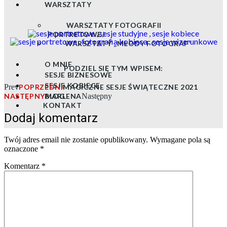
WARSZTATY
WARSZTATY FOTOGRAFII
PORTRETOWEJ
WARSZTATY „MŁODY FOTOGRAF”
O MNIE
PODZIEL SIĘ TYM WPISEM:
SESJE BIZNESOWE
SESJE KOBIECE
Prev
POPRZEDNI
MAGICZNE SESJE ŚWIĄTECZNE 2021
NASTĘPNY
BLOG
MARLENA
Następny
KONTAKT
Dodaj komentarz
Twój adres email nie zostanie opublikowany.
Wymagane pola są
oznaczone
*
Komentarz
*