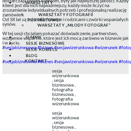
dostarczają swoim klientom, były jak najwyższej jakości. Każdy
WARSZTATY
klient jest dla nich najważniejszy, każdy może liczyć na
zrozumienie indywidualnych potrzeb i profesjonalną realizację
zamówień.
WARSZTATY FOTOGRAFII
Od 18 lat są też małżeństwem i rodzicami czwórki wspaniałych
PORTRETOWEJ
synów.
WARSZTATY „MŁODY FOTOGRAF”
W tej sesji chciałam pokazać doświadczenie, partnerstwo,
O MNIE
wzajemne wsparcie, które jest ich mocą zarówno w biznesie jak
i w życiu.
SESJE BIZNESOWE
#sesjabiznesowa
#biznes
#sesjawizerunkowa
#wizerunek
#foto
SESJE KOBIECE
BLOG
KONTAKT
#sesjabiznesowa
#biznes
#sesjawizerunkowa
#wizerunek
#foto
sesja
wizerunkowa
, sesja
biznesowa ,
fotografia
biznesowa ,
fotografia
wizerunkowa
sesja
wizerunkowa
, sesja
biznesowa ,