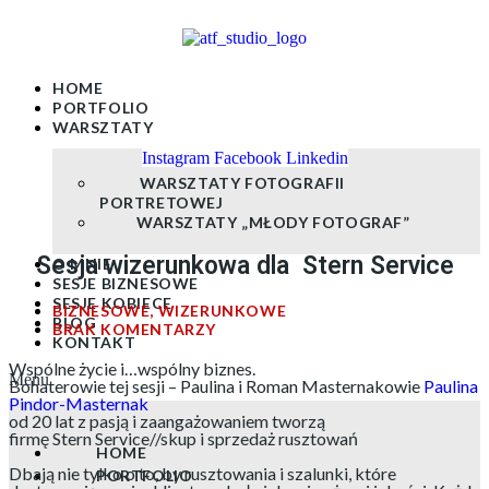
Skip
to
content
HOME
PORTFOLIO
WARSZTATY
Instagram
Facebook
Linkedin
WARSZTATY FOTOGRAFII
PORTRETOWEJ
WARSZTATY „MŁODY FOTOGRAF”
Sesja wizerunkowa dla Stern Service
O MNIE
SESJE BIZNESOWE
SESJE KOBIECE
BIZNESOWE
,
WIZERUNKOWE
BLOG
BRAK KOMENTARZY
KONTAKT
Wspólne życie i…wspólny biznes.
Menu
Bohaterowie tej sesji – Paulina i Roman Masternakowie
Paulina
Pindor-Masternak
od 20 lat z pasją i zaangażowaniem tworzą
firmę Stern Service//skup i sprzedaż rusztowań
HOME
Dbają nie tylko o to, by rusztowania i szalunki, które
PORTFOLIO