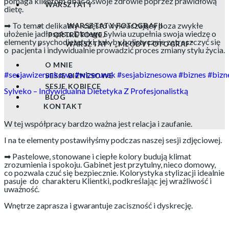
pomaga klientom dbać o swoje zdrowie poprzez prawidłową
WARSZTATY
dietę.
➡ To temat delikatny i często wykraczający poza zwykłe
WARSZTATY FOTOGRAFII
ułożenie jadłospisu. Dlatego Sylwia uzupełnia swoja wiedzę o
PORTRETOWEJ
elementy psychodietetyki, tak, by holistycznie zatroszczyć się
WARSZTATY „MŁODY FOTOGRAF”
o pacjenta i indywidualnie prowadzić proces zmiany stylu życia.
O MNIE
#sesjawizerunkowa
#wizerunek
#sesjabiznesowa
#biznes
#bizn
SESJE BIZNESOWE
SESJE KOBIECE
Sylveko – Indywidualna Dietetyka Z Profesjonalistką
BLOG
KONTAKT
W tej współpracy bardzo ważna jest relacja i zaufanie.
I na te elementy postawiłyśmy podczas naszej sesji zdjęciowej.
➡ Pastelowe, stonowane i ciepłe kolory budują klimat
zrozumienia i spokoju. Gabinet jest przytulny, nieco domowy,
co pozwala czuć się bezpiecznie. Kolorystyka stylizacji idealnie
pasuje do charakteru Klientki, podkreślając jej wrażliwość i
uważność.
Wnętrze zaprasza i gwarantuje zaciszność i dyskrecję.