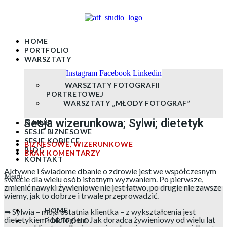
Skip
to
content
HOME
PORTFOLIO
WARSZTATY
Instagram
Facebook
Linkedin
WARSZTATY FOTOGRAFII
PORTRETOWEJ
WARSZTATY „MŁODY FOTOGRAF”
Sesja wizerunkowa; Sylwi; dietetyk
O MNIE
SESJE BIZNESOWE
SESJE KOBIECE
BIZNESOWE
,
WIZERUNKOWE
BLOG
BRAK KOMENTARZY
KONTAKT
Aktywne i świadome dbanie o zdrowie jest we współczesnym
Menu
świecie dla wielu osób istotnym wyzwaniem. Po pierwsze,
zmienić nawyki żywieniowe nie jest łatwo, po drugie nie zawsze
wiemy, jak to dobrze i trwale przeprowadzić.
HOME
➡ Sylwia – moja ostatnia klientka – z wykształcenia jest
dietetykiem i biologiem. Jak doradca żywieniowy od wielu lat
PORTFOLIO