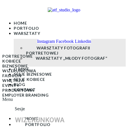
Skip
to
content
HOME
PORTFOLIO
WARSZTATY
Instagram
Facebook
Linkedin
WARSZTATY FOTOGRAFII
PORTRETOWEJ
PORTRETOWE
WARSZTATY „MŁODY FOTOGRAF”
KOBIECE
BIZNESOWE
O MNIE
WIZERUNKOWA
SESJE BIZNESOWE
FASHION
SESJE KOBIECE
WNĘTRZA
BLOG
EVENTY
KONTAKT
PRODUKTOWA
EMPLOYER BRANDING
Menu
Sesje
HOME
WIZERUNKOWA
PORTFOLIO