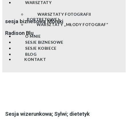
WARSZTATY
WARSZTATY FOTOGRAFII
PORTRETOWEJ
sesja biznesowa Moniki
WARSZTATY „MŁODY FOTOGRAF”
Radison Blu
O MNIE
SESJE BIZNESOWE
SESJE KOBIECE
BLOG
KONTAKT
Sesja wizerunkowa; Sylwi; dietetyk