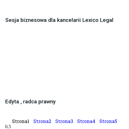
Sesja biznesowa dla kancelarii Lexico Legal
Edyta , radca prawny
Strona
1
Strona
2
Strona
3
Strona
4
Strona
5