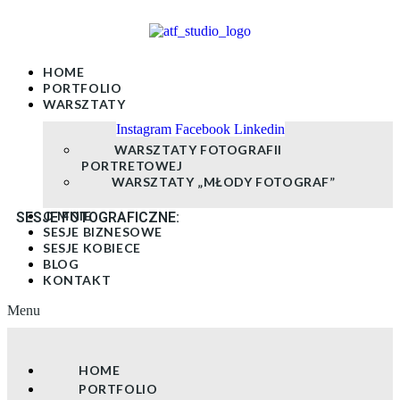
Skip
to
content
HOME
PORTFOLIO
WARSZTATY
Instagram
Facebook
Linkedin
WARSZTATY FOTOGRAFII
PORTRETOWEJ
WARSZTATY „MŁODY FOTOGRAF”
O MNIE
SESJE FOTOGRAFICZNE:
SESJE BIZNESOWE
SESJE KOBIECE
BLOG
KONTAKT
Menu
HOME
PORTFOLIO