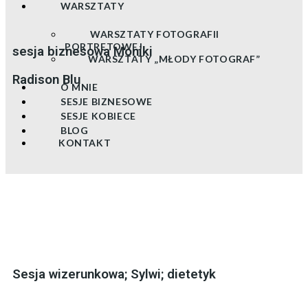
WARSZTATY
WARSZTATY FOTOGRAFII
PORTRETOWEJ
sesja biznesowa Moniki
WARSZTATY „MŁODY FOTOGRAF”
Radison Blu
O MNIE
SESJE BIZNESOWE
SESJE KOBIECE
BLOG
KONTAKT
Sesja wizerunkowa; Sylwi; dietetyk