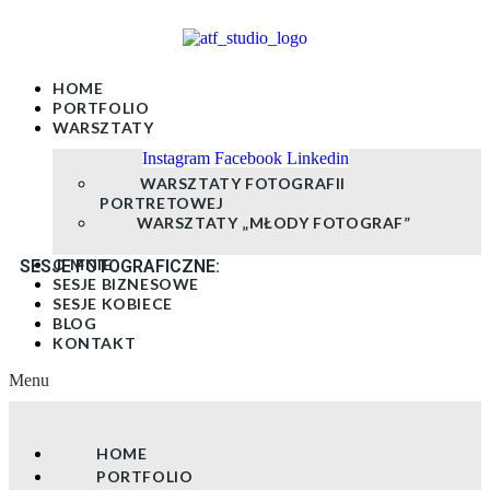
Skip
to
content
HOME
PORTFOLIO
WARSZTATY
Instagram
Facebook
Linkedin
WARSZTATY FOTOGRAFII
PORTRETOWEJ
WARSZTATY „MŁODY FOTOGRAF”
O MNIE
SESJE FOTOGRAFICZNE:
SESJE BIZNESOWE
SESJE KOBIECE
BLOG
KONTAKT
Menu
HOME
PORTFOLIO