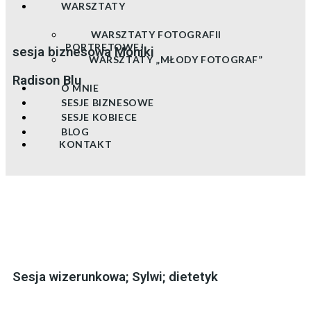
WARSZTATY
WARSZTATY FOTOGRAFII
PORTRETOWEJ
sesja biznesowa Moniki
WARSZTATY „MŁODY FOTOGRAF”
Radison Blu
O MNIE
SESJE BIZNESOWE
SESJE KOBIECE
BLOG
KONTAKT
Sesja wizerunkowa; Sylwi; dietetyk