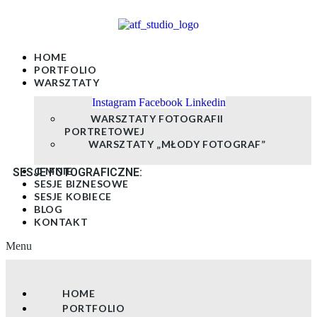
Skip
to
content
HOME
PORTFOLIO
WARSZTATY
Instagram
Facebook
Linkedin
WARSZTATY FOTOGRAFII
PORTRETOWEJ
WARSZTATY „MŁODY FOTOGRAF”
O MNIE
SESJE FOTOGRAFICZNE:
SESJE BIZNESOWE
SESJE KOBIECE
BLOG
KONTAKT
Menu
HOME
PORTFOLIO