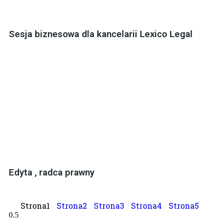
Sesja biznesowa dla kancelarii Lexico Legal
Edyta , radca prawny
Strona
1
Strona
2
Strona
3
Strona
4
Strona
5