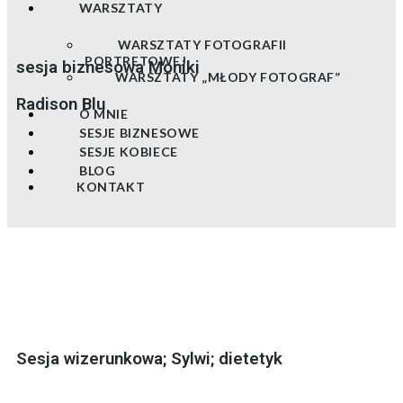
WARSZTATY
WARSZTATY FOTOGRAFII
PORTRETOWEJ
sesja biznesowa Moniki
WARSZTATY „MŁODY FOTOGRAF”
Radison Blu
O MNIE
SESJE BIZNESOWE
SESJE KOBIECE
BLOG
KONTAKT
Sesja wizerunkowa; Sylwi; dietetyk