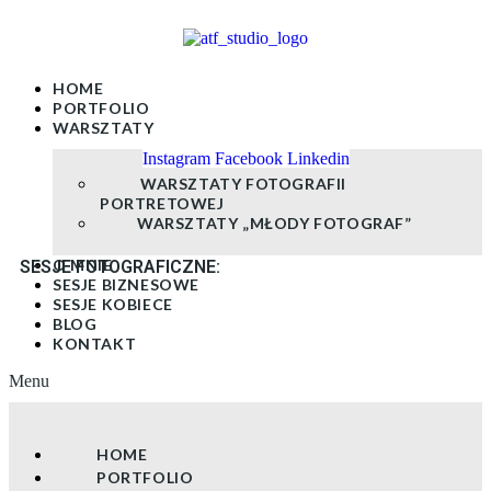
Skip
to
content
HOME
PORTFOLIO
WARSZTATY
Instagram
Facebook
Linkedin
WARSZTATY FOTOGRAFII
PORTRETOWEJ
WARSZTATY „MŁODY FOTOGRAF”
O MNIE
SESJE FOTOGRAFICZNE:
SESJE BIZNESOWE
SESJE KOBIECE
BLOG
KONTAKT
Menu
HOME
PORTFOLIO