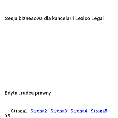
Sesja biznesowa dla kancelarii Lexico Legal
Edyta , radca prawny
Strona
1
Strona
2
Strona
3
Strona
4
Strona
5