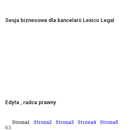
Sesja biznesowa dla kancelarii Lexico Legal
Edyta , radca prawny
Strona
1
Strona
2
Strona
3
Strona
4
Strona
5