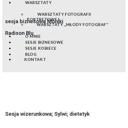
WARSZTATY
WARSZTATY FOTOGRAFII
PORTRETOWEJ
sesja biznesowa Moniki
WARSZTATY „MŁODY FOTOGRAF”
Radison Blu
O MNIE
SESJE BIZNESOWE
SESJE KOBIECE
BLOG
KONTAKT
Sesja wizerunkowa; Sylwi; dietetyk