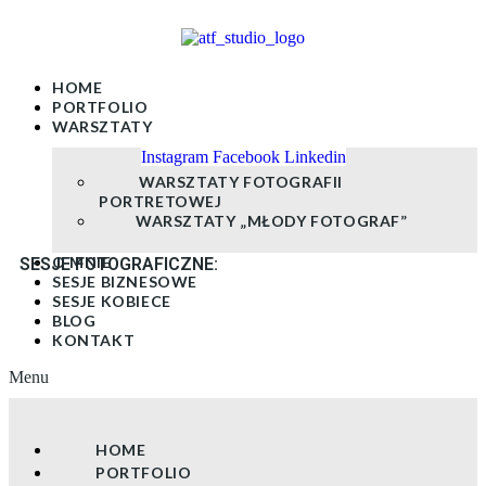
Skip
to
content
HOME
PORTFOLIO
WARSZTATY
Instagram
Facebook
Linkedin
WARSZTATY FOTOGRAFII
PORTRETOWEJ
WARSZTATY „MŁODY FOTOGRAF”
O MNIE
SESJE FOTOGRAFICZNE:
SESJE BIZNESOWE
SESJE KOBIECE
BLOG
KONTAKT
Menu
HOME
PORTFOLIO