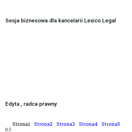
Sesja biznesowa dla kancelarii Lexico Legal
Edyta , radca prawny
Strona
1
Strona
2
Strona
3
Strona
4
Strona
5