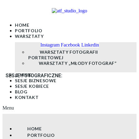
Skip
to
content
HOME
PORTFOLIO
WARSZTATY
Instagram
Facebook
Linkedin
WARSZTATY FOTOGRAFII
PORTRETOWEJ
WARSZTATY „MŁODY FOTOGRAF”
O MNIE
SESJE FOTOGRAFICZNE:
SESJE BIZNESOWE
SESJE KOBIECE
BLOG
KONTAKT
Menu
HOME
PORTFOLIO