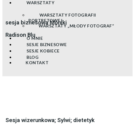
WARSZTATY
WARSZTATY FOTOGRAFII
PORTRETOWEJ
sesja biznesowa Moniki
WARSZTATY „MŁODY FOTOGRAF”
Radison Blu
O MNIE
SESJE BIZNESOWE
SESJE KOBIECE
BLOG
KONTAKT
Sesja wizerunkowa; Sylwi; dietetyk