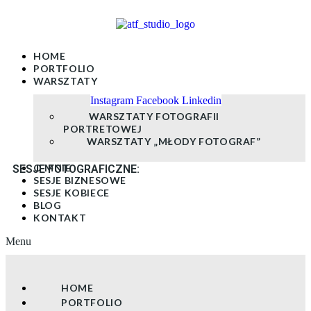
Skip
to
content
HOME
PORTFOLIO
WARSZTATY
Instagram
Facebook
Linkedin
WARSZTATY FOTOGRAFII
PORTRETOWEJ
WARSZTATY „MŁODY FOTOGRAF”
O MNIE
SESJE FOTOGRAFICZNE:
SESJE BIZNESOWE
SESJE KOBIECE
BLOG
KONTAKT
Menu
HOME
PORTFOLIO