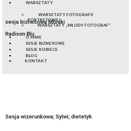
WARSZTATY
WARSZTATY FOTOGRAFII
PORTRETOWEJ
sesja biznesowa Moniki
WARSZTATY „MŁODY FOTOGRAF”
Radison Blu
O MNIE
SESJE BIZNESOWE
SESJE KOBIECE
BLOG
KONTAKT
Sesja wizerunkowa; Sylwi; dietetyk