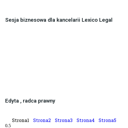
Sesja biznesowa dla kancelarii Lexico Legal
Edyta , radca prawny
Strona
1
Strona
2
Strona
3
Strona
4
Strona
5