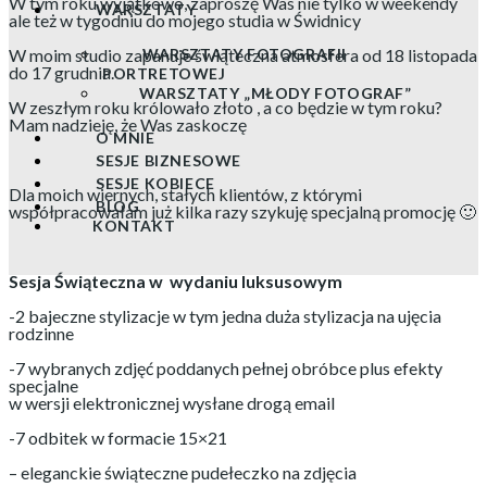
W tym roku wyjątkowo, zaproszę Was nie tylko w weekendy
WARSZTATY
ale też w tygodniu do mojego studia w Świdnicy
W moim studio zapanuje świąteczna atmosfera od 18 listopada
WARSZTATY FOTOGRAFII
do 17 grudnia.
PORTRETOWEJ
WARSZTATY „MŁODY FOTOGRAF”
W zeszłym roku królowało złoto , a co będzie w tym roku?
Mam nadzieję, że Was zaskoczę
O MNIE
SESJE BIZNESOWE
SESJE KOBIECE
Dla moich wiernych, stałych klientów, z którymi
BLOG
współpracowałam już kilka razy szykuję specjalną promocję 🙂
KONTAKT
Sesja Świąteczna w wydaniu luksusowym
-2 bajeczne stylizacje w tym jedna duża stylizacja na ujęcia
rodzinne
-7 wybranych zdjęć poddanych pełnej obróbce plus efekty
specjalne
w wersji elektronicznej wysłane drogą email
-7 odbitek w formacie 15×21
– eleganckie świąteczne pudełeczko na zdjęcia