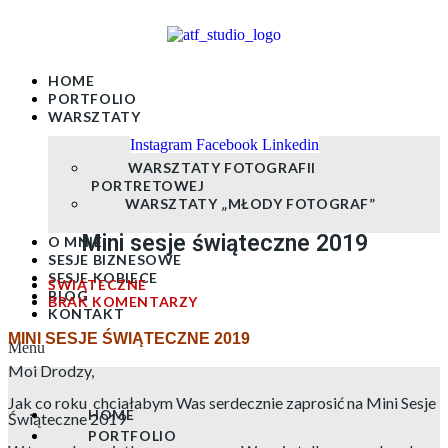
Skip
to
content
HOME
PORTFOLIO
WARSZTATY
Instagram
Facebook
Linkedin
WARSZTATY FOTOGRAFII
PORTRETOWEJ
WARSZTATY „MŁODY FOTOGRAF”
Mini sesje świąteczne 2019
O MNIE
SESJE BIZNESOWE
SESJE KOBIECE
ŚWIĄTECZNE
BLOG
BRAK KOMENTARZY
KONTAKT
MINI SESJE ŚWIĄTECZNE 2019
Menu
Moi Drodzy,
Jak co roku chciałabym Was serdecznie zaprosić na Mini Sesje
HOME
Świąteczne 2019
PORTFOLIO