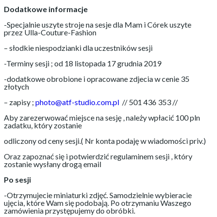
Dodatkowe informacje
-Specjalnie uszyte stroje na sesje dla Mam i Córek uszyte
przez Ulla-Couture-Fashion
– słodkie niespodzianki dla uczestników sesji
-Terminy sesji ; od 18 listopada 17 grudnia 2019
-dodatkowe obrobione i opracowane zdjecia w cenie 35
złotych
– zapisy ;
photo@atf-studio.com.pl
// 501 436 353 //
Aby zarezerwować miejsce na sesję , należy wpłacić 100 pln
zadatku, który zostanie
odliczony od ceny sesji.( Nr konta podaję w wiadomości priv.)
Oraz zapoznać się i potwierdzić regulaminem sesji , który
zostanie wysłany drogą email
Po sesji
-Otrzymujecie miniaturki zdjęć. Samodzielnie wybieracie
ujęcia, które Wam się podobają. Po otrzymaniu Waszego
zamówienia przystępujemy do obróbki.